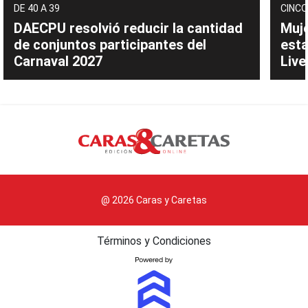
DE 40 A 39
CINCO
DAECPU resolvió reducir la cantidad
Muje
de conjuntos participantes del
esta
Carnaval 2027
Live
@ 2026 Caras y Caretas
Términos y Condiciones