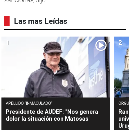
sanciona», dijo.
Las mas Leídas
APELLIDO "INMACULADO"
ORGU
Presidente de AUDEF: "Nos genera
Rank
dolor la situación con Matosas"
univ
Uru