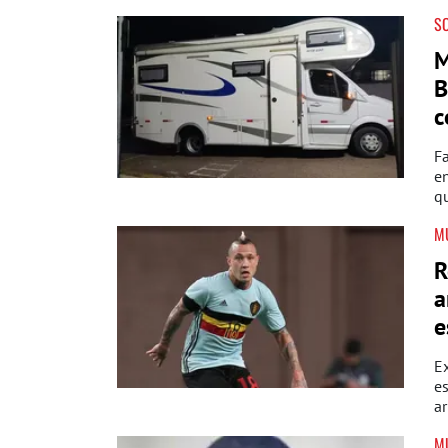
S
M
B
c
F
e
q
M
R
a
e
Ex
es
ar
M