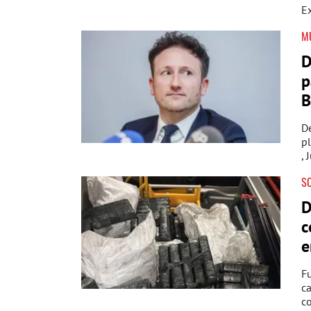
Ex
M
D
p
B
D
pl
, 
S
D
c
e
Fu
ca
c