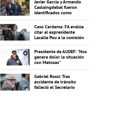
Javier García y Armando
Castaingdebat fueron
identificados como
indagados en el caso
Cardama
Caso Cardama: FA evalúa
citar al expresidente
Lacalle Pou a la comisión
investigadora
Presidente de AUDEF: "Nos
genera dolor la situación
con Matosas"
Gabriel Rossi: Tras
accidente de tránsito
falleció el Secretario
General de la Junta
Nacional de Drogas