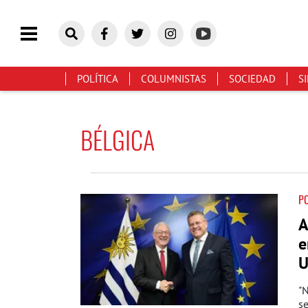
POLÍTICA
COLUMNISTAS
SOCIEDAD
S
BÉLGICA
PO
A
e
U
"
se