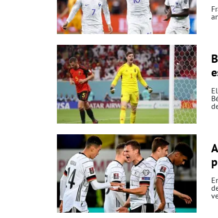
Fr
an
B
e
El
B
de
A
p
En
de
ve