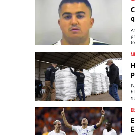
C
q
Ar
p
to
M
H
p
Pa
hi
qu
D
E
E