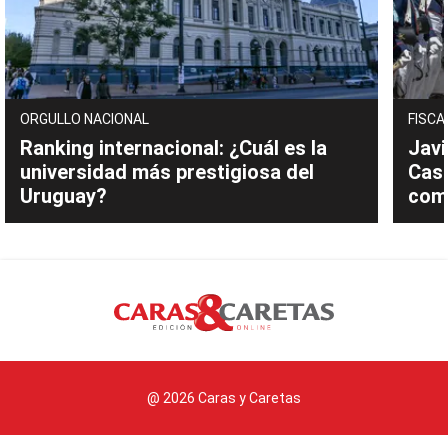
ORGULLO NACIONAL
FISCA
Ranking internacional: ¿Cuál es la
Javi
universidad más prestigiosa del
Cast
Uruguay?
com
@ 2026 Caras y Caretas