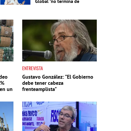
Global "no termina de
cerrar"
ENTREVISTA
ideo
Gustavo González: "El Gobierno
6%
debe tener cabeza
 en un
frenteamplista"