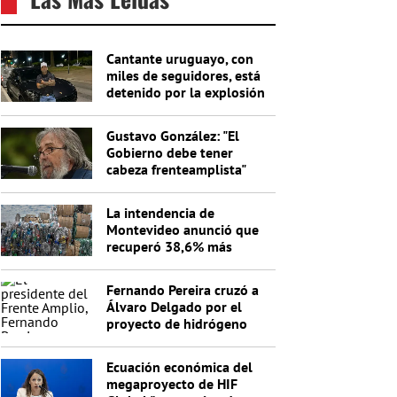
Cantante uruguayo, con
miles de seguidores, está
detenido por la explosión
del cajero
Gustavo González: "El
Gobierno debe tener
cabeza frenteamplista"
La intendencia de
Montevideo anunció que
recuperó 38,6% más
materiales reciclables en
un año
Fernando Pereira cruzó a
Álvaro Delgado por el
proyecto de hidrógeno
verde: "No entiende nada"
Ecuación económica del
megaproyecto de HIF