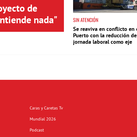
oyecto de
entiende nada"
SIN ATENCIÓN
Se reaviva en conflicto en 
Puerto con la reducción de
jornada laboral como eje
Caras y Caretas Tv
Mundial 2026
Podcast