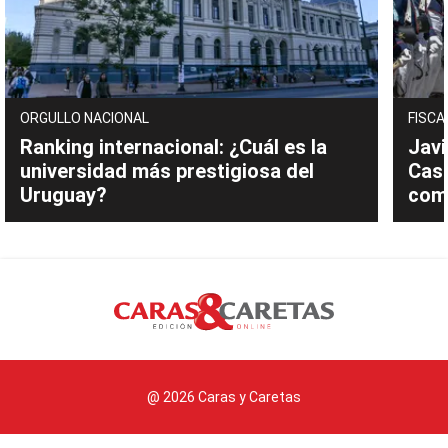
ORGULLO NACIONAL
FISCA
Ranking internacional: ¿Cuál es la
Javi
universidad más prestigiosa del
Cast
Uruguay?
com
@ 2026 Caras y Caretas