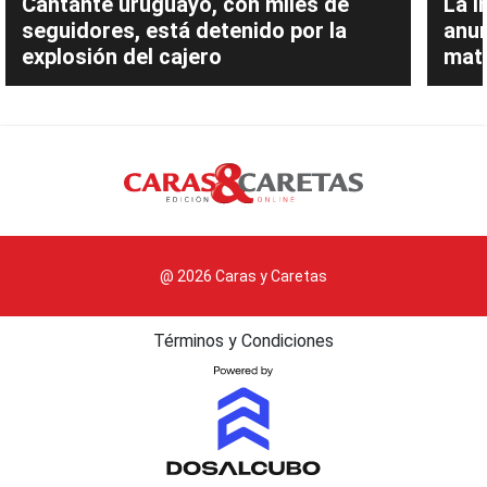
Cantante uruguayo, con miles de
La i
seguidores, está detenido por la
anu
explosión del cajero
mate
@ 2026 Caras y Caretas
Términos y Condiciones