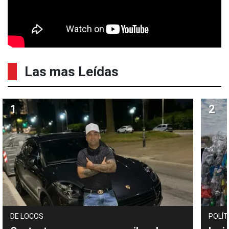
Las mas Leídas
DE LOCOS
POLÍT