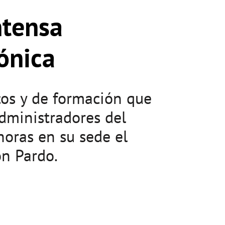
ntensa
ónica
os​ y de formación que
Administradores del
horas en su sede el
on Pardo.