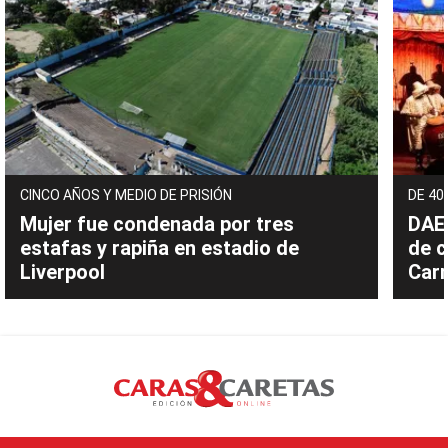
CINCO AÑOS Y MEDIO DE PRISIÓN
DE 40
Mujer fue condenada por tres
DAEC
estafas y rapiña en estadio de
de c
Liverpool
Carn