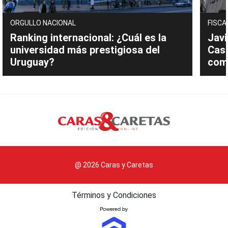
ORGULLO NACIONAL
FISCA
Ranking internacional: ¿Cuál es la
Javi
universidad más prestigiosa del
Cast
Uruguay?
com
@ 2026 Caras y Caretas
Términos y Condiciones