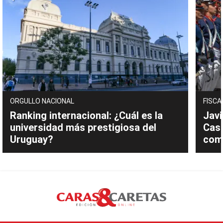
ORGULLO NACIONAL
FISCA
Ranking internacional: ¿Cuál es la
Javi
universidad más prestigiosa del
Cast
Uruguay?
com