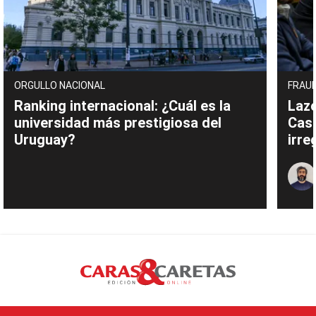
ORGULLO NACIONAL
FRAUD
Ranking internacional: ¿Cuál es la
Lazo
universidad más prestigiosa del
Cas
Uruguay?
irre