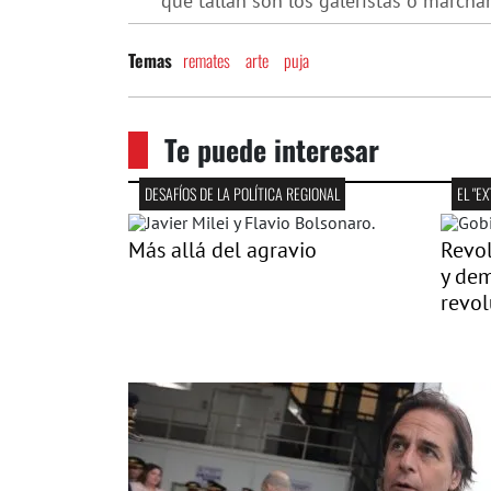
que tallan son los galeristas o marchan
remates
arte
puja
Temas
Te puede interesar
DESAFÍOS DE LA POLÍTICA REGIONAL
Más allá del agravio
Revol
y dem
revol