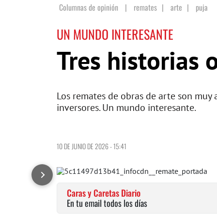
Columnas de opinión
|
remates
|
arte
|
puja
UN MUNDO INTERESANTE
Tres historias 
Los remates de obras de arte son muy at
inversores. Un mundo interesante.
10 DE JUNIO DE 2026 - 15:41
Caras y Caretas Diario
En tu email todos los días