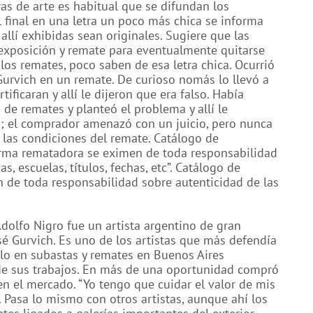
as de arte es habitual que se difundan los
 final en una letra un poco más chica se informa
allí exhibidas sean originales. Sugiere que las
 exposición y remate para eventualmente quitarse
los remates, poco saben de esa letra chica. Ocurrió
urvich en un remate. De curioso nomás lo llevó a
ificaran y allí le dijeron que era falso. Había
 de remates y planteó el problema y allí le
so; el comprador amenazó con un juicio, pero nunca
 las condiciones del remate. Catálogo de
irma rematadora se eximen de toda responsabilidad
s, escuelas, títulos, fechas, etc”. Catálogo de
n de toda responsabilidad sobre autenticidad de las
dolfo Nigro fue un artista argentino de gran
é Gurvich. Es uno de los artistas que más defendía
erlo en subastas y remates en Buenos Aires
de sus trabajos. En más de una oportunidad compró
 en el mercado. “Yo tengo que cuidar el valor de mis
 Pasa lo mismo con otros artistas, aunque ahí los