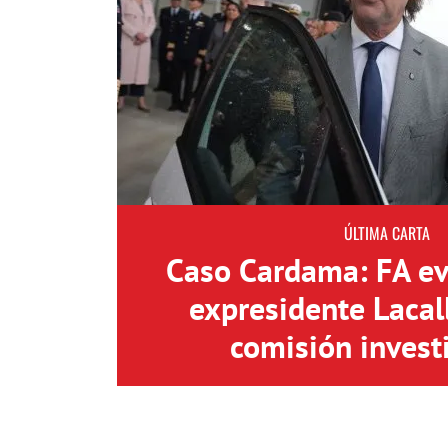
ÚLTIMA CARTA
Caso Cardama: FA eva
expresidente Lacal
comisión invest