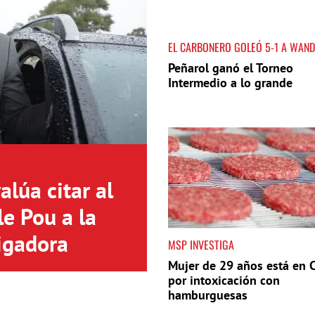
EL CARBONERO GOLEÓ 5-1 A WAN
Peñarol ganó el Torneo
Intermedio a lo grande
lúa citar al
le Pou a la
igadora
MSP INVESTIGA
Mujer de 29 años está en C
por intoxicación con
hamburguesas