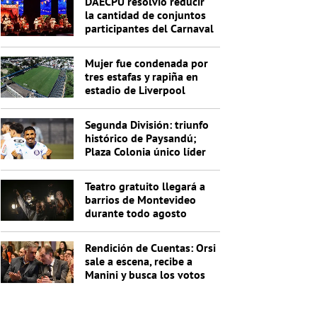
DAECPU resolvió reducir
la cantidad de conjuntos
participantes del Carnaval
2027
Mujer fue condenada por
tres estafas y rapiña en
estadio de Liverpool
Segunda División: triunfo
histórico de Paysandú;
Plaza Colonia único líder
de la Anual
Teatro gratuito llegará a
barrios de Montevideo
durante todo agosto
Rendición de Cuentas: Orsi
sale a escena, recibe a
Manini y busca los votos
de Cabildo