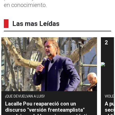
en conocimiento.
Las mas Leídas
¡QUE DEVUELVAN A LUIS!
VIOLE
Lacalle Pou reapareció con un
A pu
discurso "versión frenteamplista"
sec