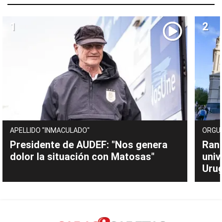
APELLIDO "INMACULADO"
ORGU
Presidente de AUDEF: "Nos genera
Rank
dolor la situación con Matosas"
univ
Uru