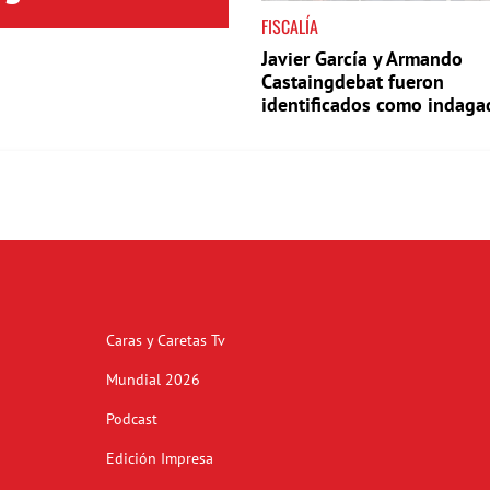
FISCALÍA
Javier García y Armando
Castaingdebat fueron
identificados como indaga
en el caso Cardama
Caras y Caretas Tv
Mundial 2026
Podcast
Edición Impresa