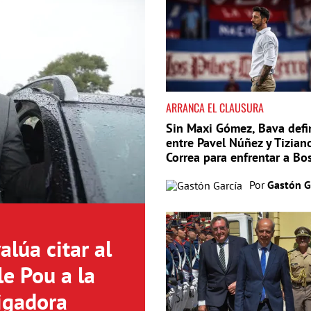
ARRANCA EL CLAUSURA
Sin Maxi Gómez, Bava defi
entre Pavel Núñez y Tizian
Correa para enfrentar a Bo
Por
Gastón G
lúa citar al
le Pou a la
igadora