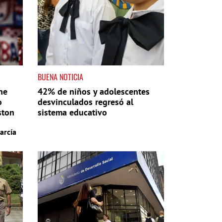
BUENA NOTICIA
ne
42% de niños y adolescentes
o
desvinculados regresó al
ston
sistema educativo
arcía