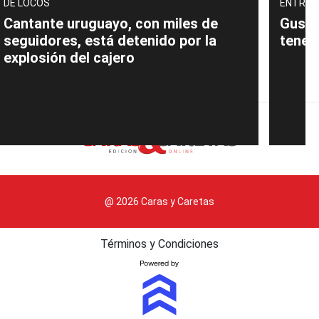
DE LOCOS
ENTREV
Cantante uruguayo, con miles de
Gusta
seguidores, está detenido por la
tener
explosión del cajero
@ 2026 Caras y Caretas
Términos y Condiciones