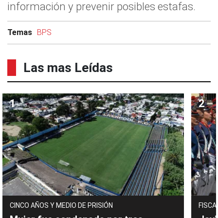
información y prevenir posibles estafas.
Temas
BPS
Las mas Leídas
CINCO AÑOS Y MEDIO DE PRISIÓN
FISCA