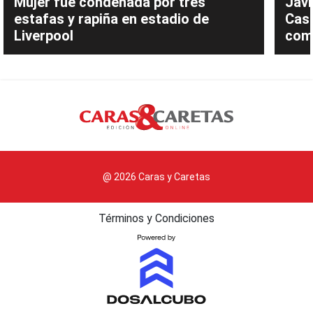
Mujer fue condenada por tres
Javi
estafas y rapiña en estadio de
Cast
Liverpool
com
@ 2026 Caras y Caretas
Términos y Condiciones