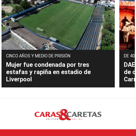
CINCO AÑOS Y MEDIO DE PRISIÓN
DE 40
Mujer fue condenada por tres
DAEC
estafas y rapiña en estadio de
de c
Liverpool
Carn