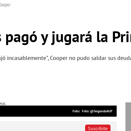
Cooper
 pagó y jugará la P
abajó incasablemente", Cooper no pudo saldar sus deud
Foto: @SegundaAUF
Suscribite