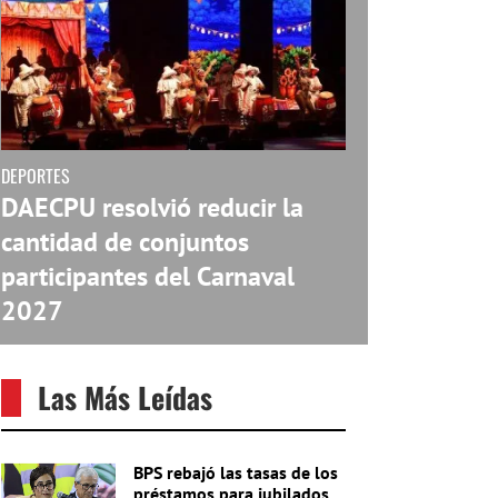
DEPORTES
DAECPU resolvió reducir la
cantidad de conjuntos
participantes del Carnaval
2027
Las Más Leídas
BPS rebajó las tasas de los
préstamos para jubilados