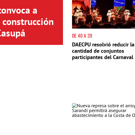
convoca a
a construcción
Casupá
DE 40 A 39
DAECPU resolvió reducir la
cantidad de conjuntos
participantes del Carnaval