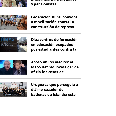
y pensionistas
Federación Rural convoca
a movilización contra la
construcción de represa
de Casupá
Diez centros de formación
en educación ocupados
por estudiantes contra la
titulación por acreditación
de saberes
Acoso en los medios: el
MTSS definió investigar de
oficio los casos de
Carrasco y Maeso
Uruguaya que perseguía a
último cazador de
ballenas de Islandia está
detenida con otros 20
activistas