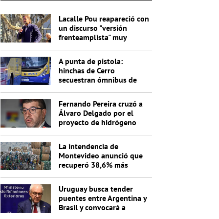
Lacalle Pou reapareció con
un discurso "versión
frenteamplista" muy
lejano del herrerismo
aunténtico
A punta de pistola:
hinchas de Cerro
secuestran ómnibus de
UCOT y lo obligan a ir
hasta la Curva
Fernando Pereira cruzó a
Álvaro Delgado por el
proyecto de hidrógeno
verde: "No entiende nada"
La intendencia de
Montevideo anunció que
recuperó 38,6% más
materiales reciclables en
un año
Uruguay busca tender
puentes entre Argentina y
Brasil y convocará a
cancilleres a una reunión