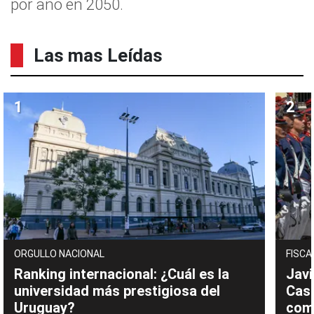
por año en 2050.
Las mas Leídas
ORGULLO NACIONAL
FISCA
Ranking internacional: ¿Cuál es la
Javi
universidad más prestigiosa del
Cast
Uruguay?
com