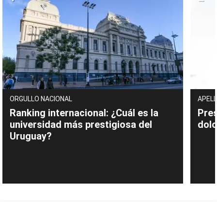
ORGULLO NACIONAL
APELL
Ranking internacional: ¿Cuál es la
Pres
universidad más prestigiosa del
dolo
Uruguay?