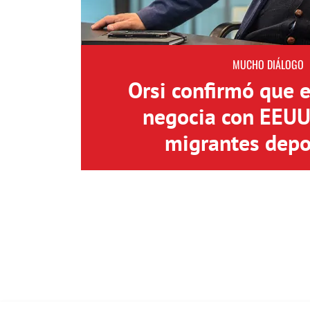
MUCHO DIÁLOGO
Orsi confirmó que 
negocia con EEUU 
migrantes depo