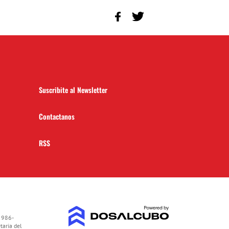
Suscribite al Newsletter
Contactanos
RSS
 986-
taria del