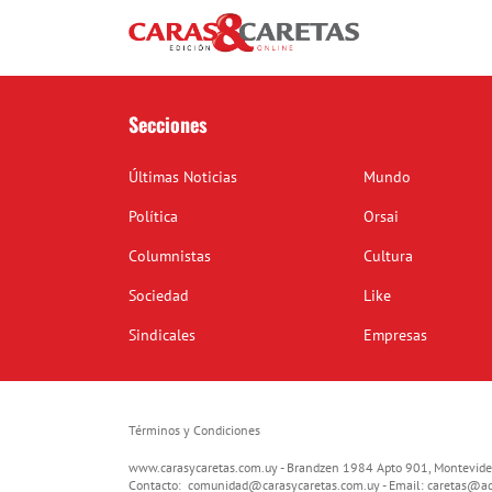
Secciones
Últimas Noticias
Mundo
Política
Orsai
Columnistas
Cultura
Sociedad
Like
Sindicales
Empresas
Términos y Condiciones
www.carasycaretas.com.uy - Brandzen 1984 Apto 901, Montevide
Contacto:
comunidad@carasycaretas.com.uy
- Email:
caretas@ad