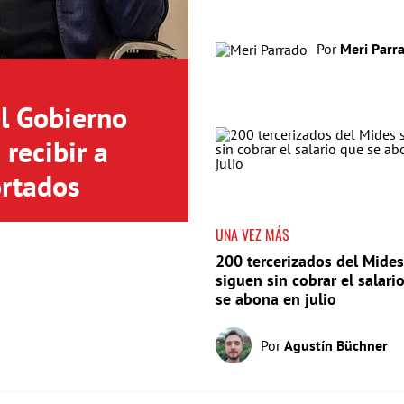
Por
Meri Parr
el Gobierno
recibir a
rtados
UNA VEZ MÁS
200 tercerizados del Mides
siguen sin cobrar el salari
se abona en julio
Por
Agustín Büchner