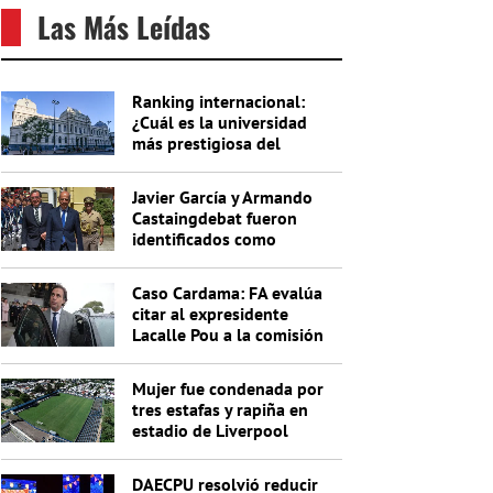
Las Más Leídas
Ranking internacional:
¿Cuál es la universidad
más prestigiosa del
Uruguay?
Javier García y Armando
Castaingdebat fueron
identificados como
indagados en el caso
Cardama
Caso Cardama: FA evalúa
citar al expresidente
Lacalle Pou a la comisión
investigadora
Mujer fue condenada por
tres estafas y rapiña en
estadio de Liverpool
DAECPU resolvió reducir