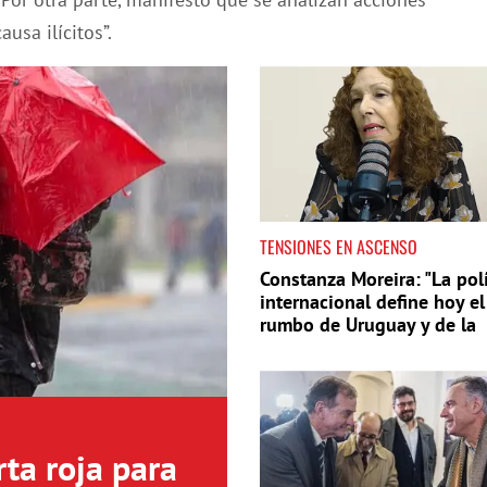
ausa ilícitos”.
TENSIONES EN ASCENSO
Constanza Moreira: "La polí
internacional define hoy el
rumbo de Uruguay y de la
región"
ta roja para