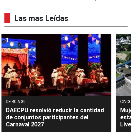
Las mas Leídas
DE 40 A 39
CINCO
DAECPU resolvió reducir la cantidad
Muje
de conjuntos participantes del
esta
Carnaval 2027
Live