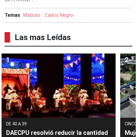
Temas
Matices
Carlos Negro
Las mas Leídas
DE 40 A 39
CINCO
DAECPU resolvió reducir la cantidad
Muje