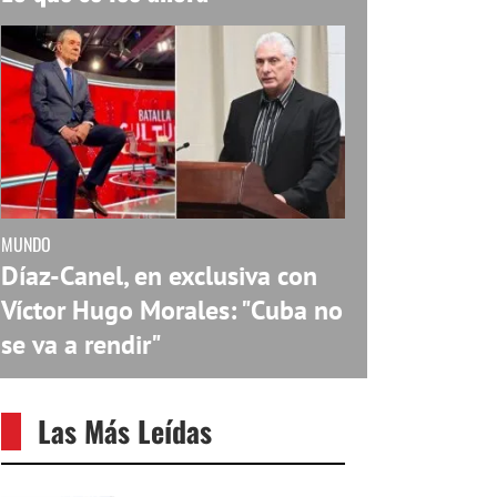
MUNDO
Díaz-Canel, en exclusiva con
Víctor Hugo Morales: "Cuba no
se va a rendir"
Las Más Leídas