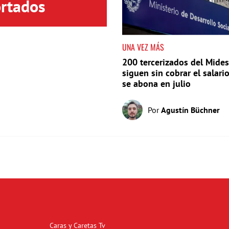
rtados
UNA VEZ MÁS
200 tercerizados del Mides
siguen sin cobrar el salari
se abona en julio
Por
Agustín Büchner
Caras y Caretas Tv