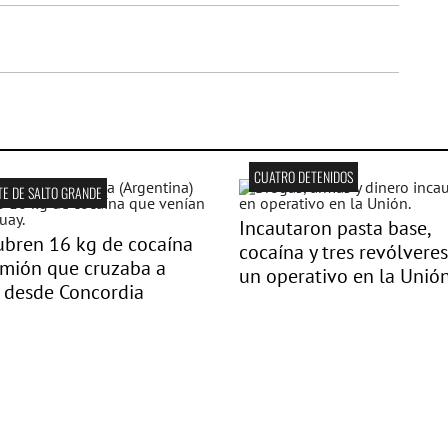
CUATRO DETENIDOS
E DE SALTO GRANDE
Incautaron pasta base,
bren 16 kg de cocaína
cocaína y tres revólvere
amión que cruzaba a
un operativo en la Unió
 desde Concordia