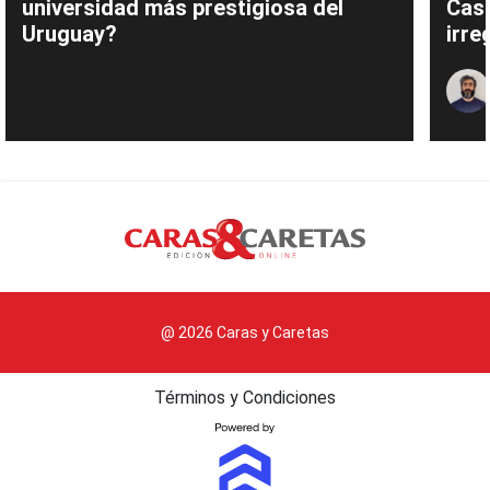
universidad más prestigiosa del
Cas
Uruguay?
irre
@ 2026 Caras y Caretas
Términos y Condiciones