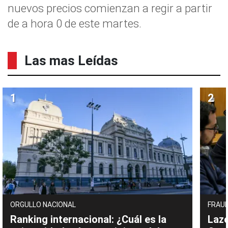
nuevos precios comienzan a regir a partir
de a hora 0 de este martes.
Las mas Leídas
ORGULLO NACIONAL
FRAUD
Ranking internacional: ¿Cuál es la
Lazo