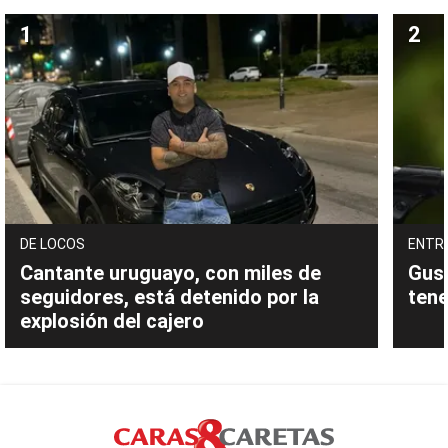
DE LOCOS
ENTR
Cantante uruguayo, con miles de
Gust
seguidores, está detenido por la
tene
explosión del cajero