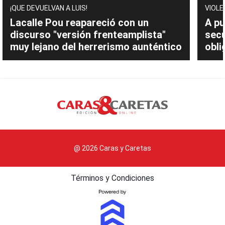
¡QUE DEVUELVAN A LUIS!
VIOLE
Lacalle Pou reapareció con un
A pu
discurso "versión frenteamplista"
sec
muy lejano del herrerismo aunténtico
obli
@ 2026 Caras y Caretas
Términos y Condiciones