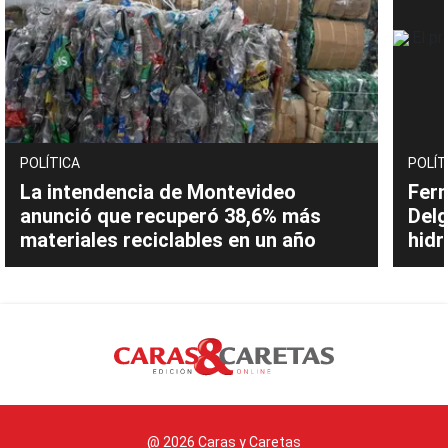
POLÍTICA
POLÍT
La intendencia de Montevideo
Fern
anunció que recuperó 38,6% más
Delg
materiales reciclables en un año
hidr
@ 2026 Caras y Caretas