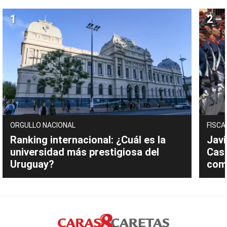
ORGULLO NACIONAL
FISCA
Ranking internacional: ¿Cuál es la
Javi
universidad más prestigiosa del
Cast
Uruguay?
com