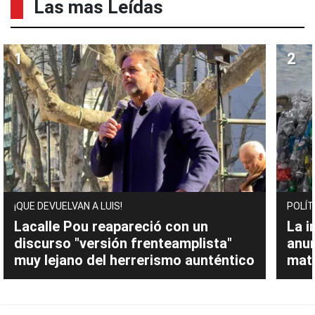
Las mas Leídas
¡QUE DEVUELVAN A LUIS!
POLÍT
Lacalle Pou reapareció con un
La i
discurso "versión frenteamplista"
anu
muy lejano del herrerismo aunténtico
mate