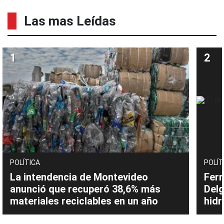
Las mas Leídas
POLÍTICA
POLÍT
La intendencia de Montevideo
Fern
anunció que recuperó 38,6% más
Delg
materiales reciclables en un año
hidr