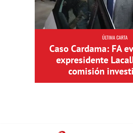
ÚLTIMA CARTA
Caso Cardama: FA eva
expresidente Lacal
comisión invest