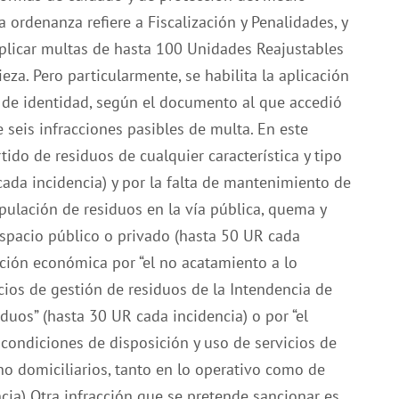
a ordenanza refiere a Fiscalización y Penalidades, y
aplicar multas de hasta 100 Unidades Reajustables
eza. Pero particularmente, se habilita la aplicación
a de identidad, según el documento al que accedió
e seis infracciones pasibles de multa. En este
ido de residuos de cualquier característica y tipo
cada incidencia) y por la falta de mantenimiento de
pulación de residuos en la vía pública, quema y
espacio público o privado (hasta 50 UR cada
nción económica por “el no acatamiento a lo
cios de gestión de residuos de la Intendencia de
uos” (hasta 30 UR cada incidencia) o por “el
condiciones de disposición y uso de servicios de
no domiciliarios, tanto en lo operativo como de
ia) Otra infracción que se pretende sancionar es