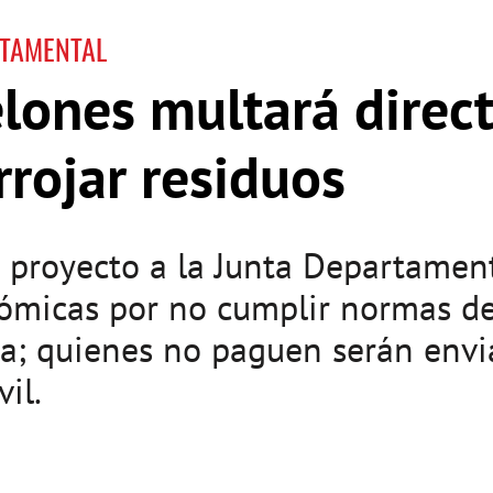
RTAMENTAL
lones multará direc
rrojar residuos
 proyecto a la Junta Departament
ómicas por no cumplir normas de 
ca; quienes no paguen serán envia
il.