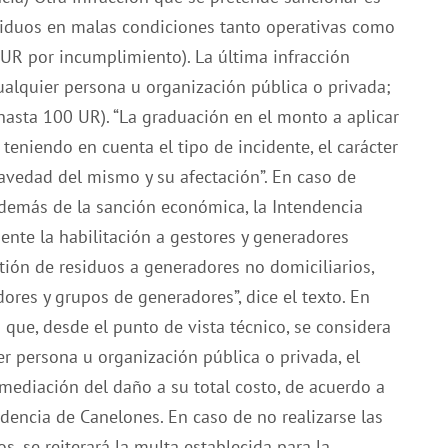
residuos en malas condiciones tanto operativas como
UR por incumplimiento). La última infracción
ualquier persona u organización pública o privada;
(hasta 100 UR). “La graduación en el monto a aplicar
teniendo en cuenta el tipo de incidente, el carácter
gravedad del mismo y su afectación”. En caso de
 además de la sanción económica, la Intendencia
ente la habilitación a gestores y generadores
stión de residuos a generadores no domiciliarios,
ores y grupos de generadores”, dice el texto. En
o que, desde el punto de vista técnico, se considera
 persona u organización pública o privada, el
remediación del daño a su total costo, de acuerdo a
ndencia de Canelones. En caso de no realizarse las
s, se reiterará la multa establecida para la