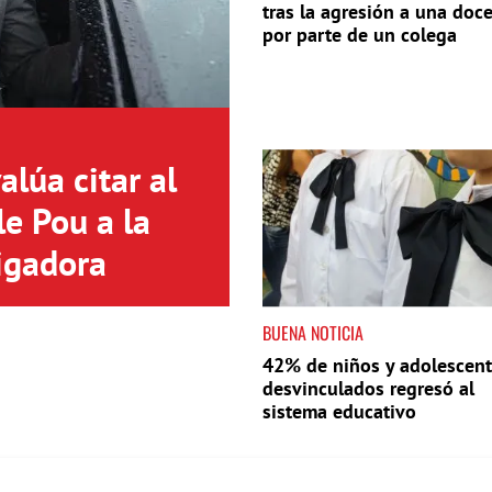
tras la agresión a una doc
por parte de un colega
lúa citar al
le Pou a la
igadora
BUENA NOTICIA
42% de niños y adolescen
desvinculados regresó al
sistema educativo