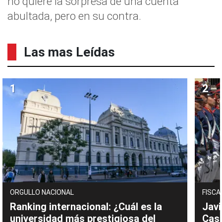
no quiere la sorpresa de una cuenta
abultada, pero en su contra.
Las mas Leídas
ORGULLO NACIONAL
FISCA
Ranking internacional: ¿Cuál es la
Javi
universidad más prestigiosa del
Cast