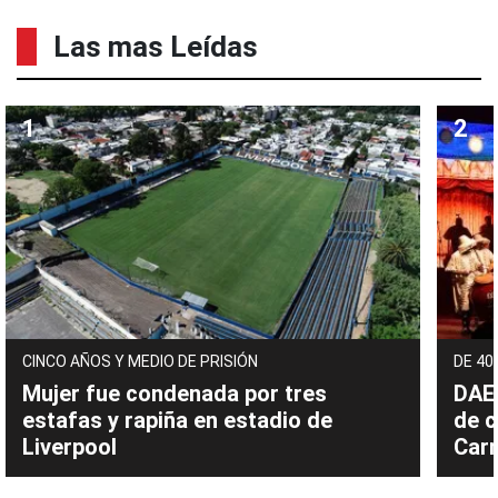
Las mas Leídas
CINCO AÑOS Y MEDIO DE PRISIÓN
DE 40
Mujer fue condenada por tres
DAEC
estafas y rapiña en estadio de
de c
Liverpool
Carn