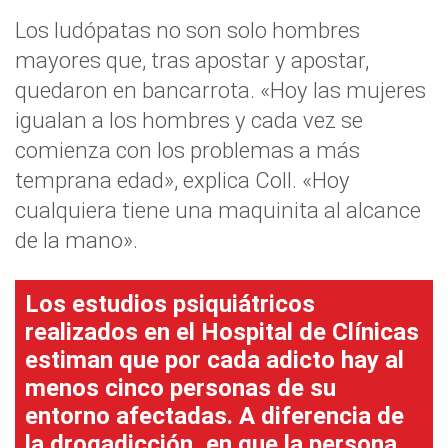
Los ludópatas no son solo hombres
mayores que, tras apostar y apostar,
quedaron en bancarrota. «Hoy las mujeres
igualan a los hombres y cada vez se
comienza con los problemas a más
temprana edad», explica Coll. «Hoy
cualquiera tiene una maquinita al alcance
de la mano».
Los estudios psiquiátricos
realizados en el Hospital de Clínicas
estiman que por cada adicto hay al
menos cinco personas de su
entorno afectadas. A diferencia de
la drogadicción, en que la persona