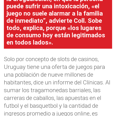
puede sufrir una intoxicación, «el
juego no suele alarmar a la familia
de inmediato”, advierte Coll. Sobe
todo, explica, porque «los lugares
de consumo hoy están legitimados
en todos lados».
Solo por concepto de slots de casinos,
Uruguay tiene una oferta de juegos para
una población de nueve millones de
habitantes, dice un informe del Clínicas. Al
sumar los tragamonedas barriales, las
carreras de caballos, las apuestas en el
futbol y el basquetbol y la cantidad de
ingresos promedio a juegos online, es