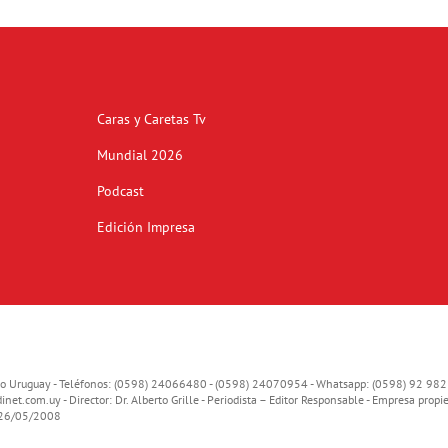
Caras y Caretas Tv
Mundial 2026
Podcast
Edición Impresa
o Uruguay - Teléfonos: (0598) 24066480 - (0598) 24070954 - Whatsapp: (0598) 92 982
inet.com.uy
- Director: Dr. Alberto Grille - Periodista – Editor Responsable - Empresa propie
o 26/05/2008