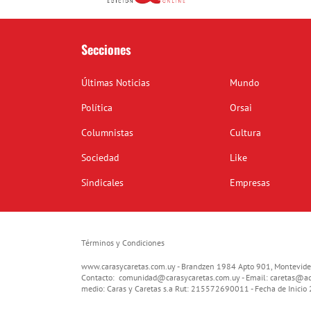
Secciones
Últimas Noticias
Mundo
Política
Orsai
Columnistas
Cultura
Sociedad
Like
Sindicales
Empresas
Términos y Condiciones
www.carasycaretas.com.uy - Brandzen 1984 Apto 901, Montevide
Contacto:
comunidad@carasycaretas.com.uy
- Email:
caretas@ad
medio: Caras y Caretas s.a Rut: 215572690011 - Fecha de Inici