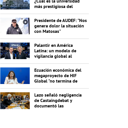
¿Cuál es la universidad
más prestigiosa del
Uruguay?
Presidente de AUDEF: "Nos
genera dolor la situación
con Matosas"
Palantir en América
Latina: un modelo de
vigilancia global al
servicio de Trump
Ecuación económica del
megaproyecto de HIF
Global "no termina de
cerrar"
Lazo señaló negligencia
de Castaingdebat y
documentó las
irregularidades del
segundo pago