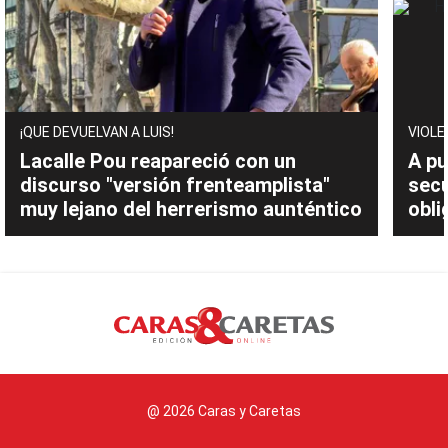
¡QUE DEVUELVAN A LUIS!
VIOLE
Lacalle Pou reapareció con un
A pu
discurso "versión frenteamplista"
sec
muy lejano del herrerismo aunténtico
obli
@ 2026 Caras y Caretas