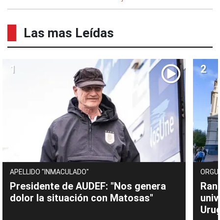
Las mas Leídas
APELLIDO "INMACULADO"
ORGU
Presidente de AUDEF: "Nos genera
Rank
dolor la situación con Matosas"
univ
Uru