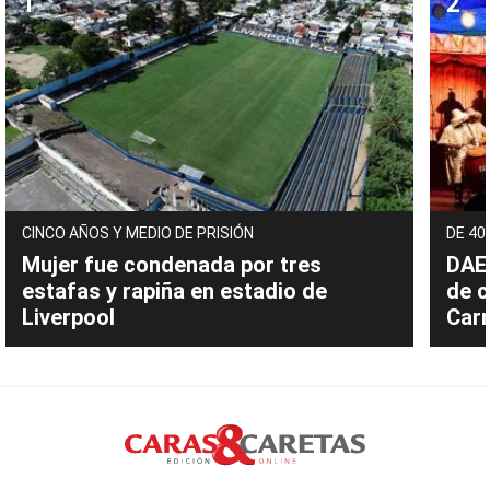
CINCO AÑOS Y MEDIO DE PRISIÓN
DE 40
Mujer fue condenada por tres
DAEC
estafas y rapiña en estadio de
de c
Liverpool
Carn