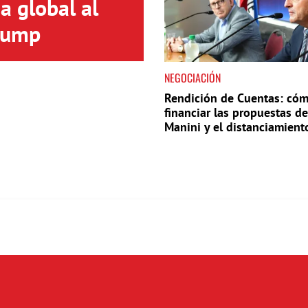
a global al
Trump
NEGOCIACIÓN
Rendición de Cuentas: có
financiar las propuestas de
Manini y el distanciamient
Perrone