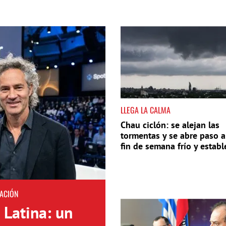
LLEGA LA CALMA
Chau ciclón: se alejan las
tormentas y se abre paso a
fin de semana frío y establ
Uruguay
ACIÓN
 Latina: un