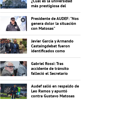
¿Cuál es la universidad
más prestigiosa del
Uruguay?
Presidente de AUDEF: "Nos
genera dolor la situación
con Matosas"
Javier García y Armando
Castaingdebat fueron
identificados como
indagados en el caso
Cardama
Gabriel Rossi: Tras
accidente de tránsito
falleció el Secretario
General de la Junta
Nacional de Drogas
Audef salió en respaldo de
Leo Ramos y apuntó
contra Gustavo Matosas