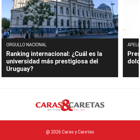
ORGULLO NACIONAL
APELL
Ranking internacional: ¿Cuál es la
Pres
universidad más prestigiosa del
dolo
Uruguay?
@ 2026 Caras y Caretas