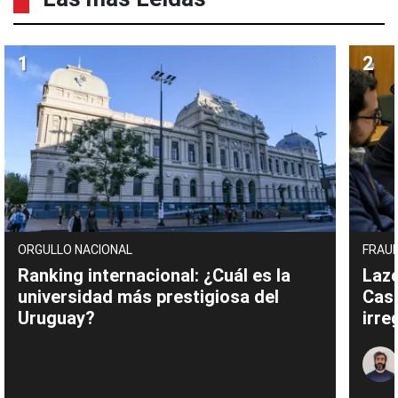
ORGULLO NACIONAL
FRAUD
Ranking internacional: ¿Cuál es la
Lazo
universidad más prestigiosa del
Cas
Uruguay?
irre