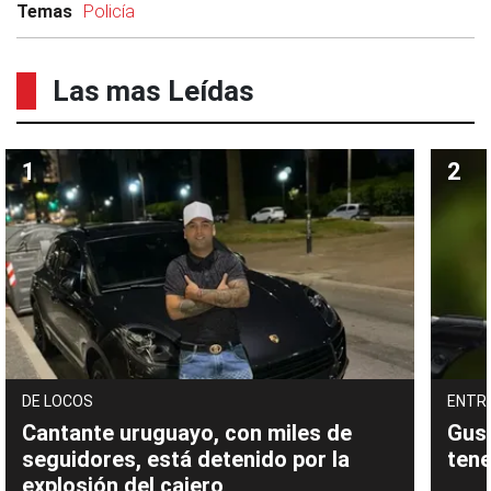
Temas
Policía
Las mas Leídas
DE LOCOS
ENTR
Cantante uruguayo, con miles de
Gust
seguidores, está detenido por la
tene
explosión del cajero