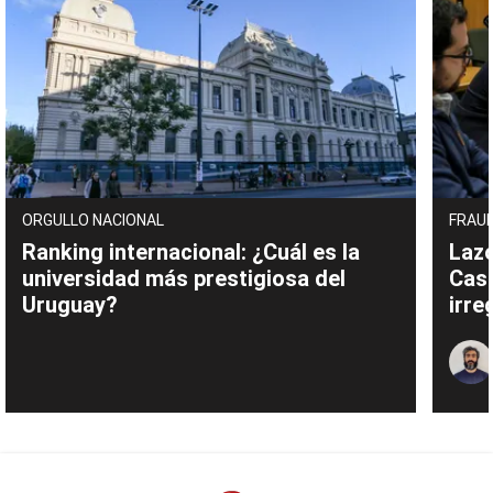
ORGULLO NACIONAL
FRAUD
Ranking internacional: ¿Cuál es la
Lazo
universidad más prestigiosa del
Cas
Uruguay?
irre