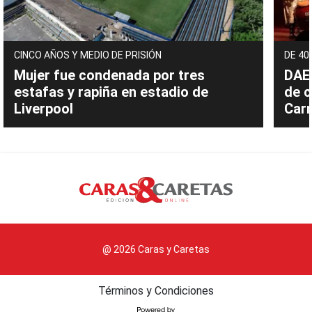
CINCO AÑOS Y MEDIO DE PRISIÓN
DE 40
Mujer fue condenada por tres
DAEC
estafas y rapiña en estadio de
de c
Liverpool
Carn
@ 2026 Caras y Caretas
Términos y Condiciones