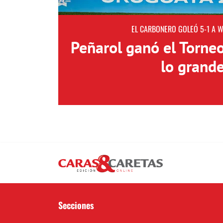
EL CARBONERO GOLEÓ 5-1 A 
Peñarol ganó el Torne
lo grand
Secciones