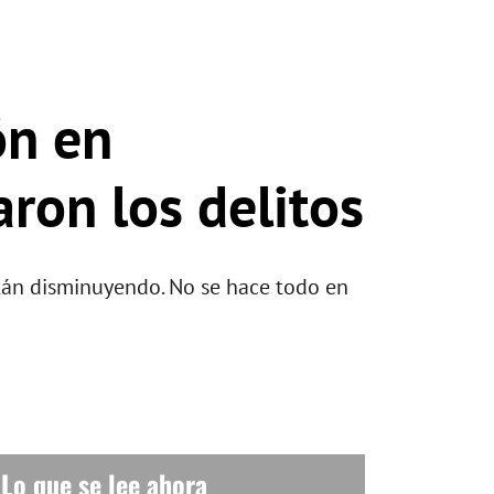
ón en
ron los delitos
stán disminuyendo. No se hace todo en
Lo que se lee ahora