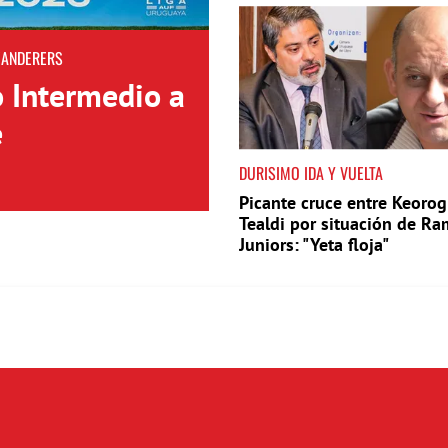
WANDERERS
o Intermedio a
e
DURISIMO IDA Y VUELTA
Picante cruce entre Keorog
Tealdi por situación de Ra
Juniors: "Yeta floja"