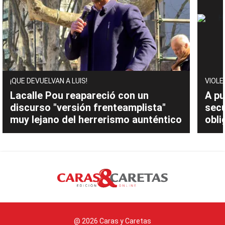
¡QUE DEVUELVAN A LUIS!
VIOLE
Lacalle Pou reapareció con un
A pu
discurso "versión frenteamplista"
sec
muy lejano del herrerismo aunténtico
obli
@ 2026 Caras y Caretas